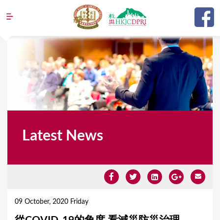
Jump to navigation
Latest News
Y
o
09 October, 2020 Friday
u