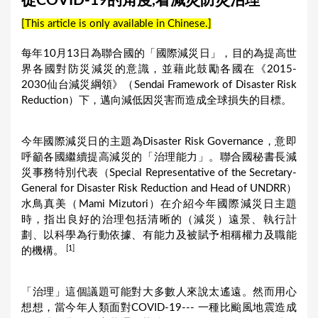
從COVID-19的角度,看減災防災治理
a
[This article is only available in Chinese.]
r
e
每年10月13日為聯合國的「國際減災日」，目的為提高世
界各國對防災減災的意識，並藉此鼓勵各國在《2015-
h
2030仙台減災綱領》（Sendai Framework of Disaster Risk
e
Reduction）下，邁向減低因災害而造成全球損失的目標。
r
e
今年國際減災日的主題為Disaster Risk Governance，意即
呼籲各國繼續提高減災的「治理能力」。聯合國秘書長減
災事務特別代表（Special Representative of the Secretary-
General for Disaster Risk Reduction and Head of UNDRR）
水鳥真美（Mami Mizutori）在介紹今年國際減災日主題
時，指出良好的治理包括清晰的（減災）遠景、執行計
劃、以科學為行動依據、有能力及被賦予相稱權力及職能
[1]
的機構。
「治理」這個議題可能對大多數人來說太遙遠。然而用心
想想，當今年人類面對COVID-19--- 一種比颱風地震造成