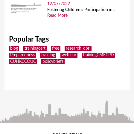
12/07/2022
Fostering Children’s Participation in...
Read More
Popular Tags
blog
trainingcert
free
research_dpri
Preparedness
training
webinar
trainingCMECPD
CUHKCCOUC
policybriefs