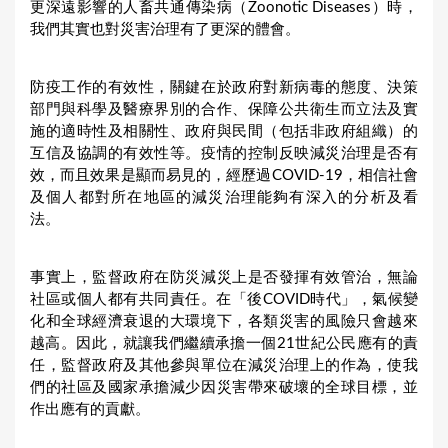
更深遠影響的人畜共通傳染病（Zoonotic Diseases）時，
我們其實也對災害治理有了更深的體會。
防疫工作的有效性，關鍵在於政府對新病毒的態度、決策
部門與科學及醫療界別的合作、保障公共衛生而立法及實
施的適時性及相關性、政府與民間（包括非政府組織）的
互信及協調的有效性等。疫情的控制反映減災治理是否有
效，而且效果是顯而易見的，經歷過COVID-19，相信社會
及個人都對所在地區的減災治理能夠有深入的分析及看
法。
事實上，監督政府在防災減災上是否發揮有效管治，無論
社區或個人都有共同責任。在「後COVID時代」，氣候變
化和全球經濟衰退的大環境下，各類災害的風險只會越來
越高。因此，就讓我們繼續承擔一個21世紀公民應有的責
任，監督政府及其他參與單位在減災治理上的作為，使我
們的社區及國家承擔減少因災害帶來破壞的全球目標，並
作出應有的貢獻。