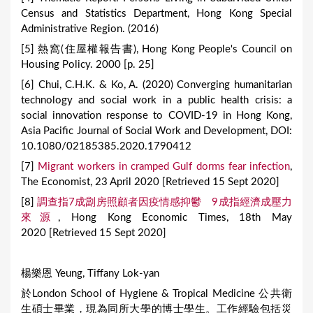
Census and Statistics Department, Hong Kong Special
Administrative Region. (2016)
[5] 熱窩(住屋權報告書), Hong Kong People's Council on
Housing Policy. 2000 [p. 25]
[6] Chui, C.H.K. & Ko, A. (2020) Converging humanitarian
technology and social work in a public health crisis: a
social innovation response to COVID-19 in Hong Kong,
Asia Pacific Journal of Social Work and Development, DOI:
10.1080/02185385.2020.1790412
[7]
Migrant workers in cramped Gulf dorms fear infection
,
The Economist, 23 April 2020 [Retrieved 15 Sept 2020]
[8]
調查指7成劏房照顧者因疫情感抑鬱 9成指經濟成壓力
來源
, Hong Kong Economic Times, 18th May
2020 [Retrieved 15 Sept 2020]
楊樂恩 Yeung, Tiffany Lok-yan
於London School of Hygiene & Tropical Medicine 公共衛
生碩士畢業，現為同所大學的博士學生。工作經驗包括災