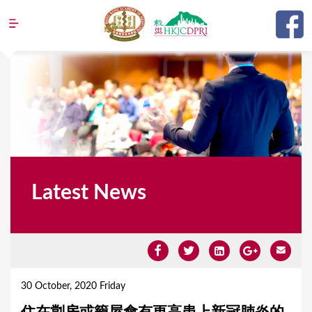
Jump to navigation
Latest News
Y
o
30 October, 2020 Friday
u