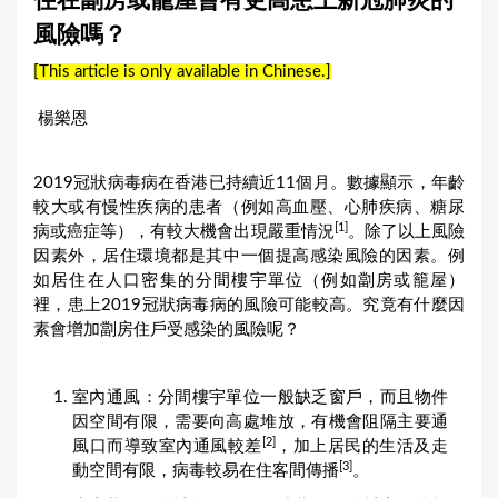
住在劏房或籠屋會有更高患上新冠肺炎的
a
風險嗎？
r
[This article is only available in Chinese.]
e
h
楊樂恩
e
r
2019冠狀病毒病在香港已持續近11個月。數據顯示，年齡
較大或有慢性疾病的患者（例如高血壓、心肺疾病、糖尿
e
[1]
病或癌症等），有較大機會出現嚴重情況
。除了以上風險
因素外，居住環境都是其中一個提高感染風險的因素。例
如居住在人口密集的分間樓宇單位（例如劏房或籠屋）
裡，患上2019冠狀病毒病的風險可能較高。究竟有什麼因
素會增加劏房住戶受感染的風險呢？
室內通風：分間樓宇單位一般缺乏窗戶，而且物件
因空間有限，需要向高處堆放，有機會阻隔主要通
[2]
風口而導致室內通風較差
，加上居民的生活及走
[3]
動空間有限，病毒較易在住客間傳播
。