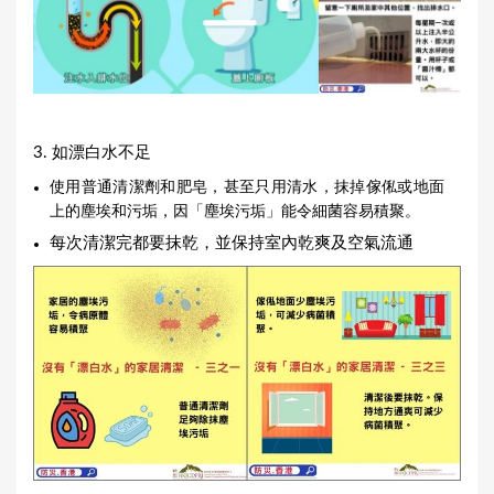
3. 如漂白水不足
使用普通清潔劑和肥皂，甚至只用清水，抹掉傢俬或地面
上的塵埃和污垢，因「塵埃污垢」能令細菌容易積聚。
每次清潔完都要抹乾，並保持室內乾爽及空氣流通