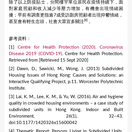
除了以上防疫貼士，分間樓宇單位居民在疫情持續下，面
對家庭照顧和收入減少等壓力增加，有機會出現情緒困
擾；早前有調查更指逾7成受訪劏房照顧者出現抑鬱情緒，
[8]
甚至會有輕生念頭，社會大眾宜多關注
。
參考資料：
[1]
Centre for Health Protection (2020). Coronavirus
Disease 2019 (COVID-19)
. Centre for Health Protection.
Retrieved from [Retrieved 15 Sept 2020]
[2] Dawn, D., Sawicki, M., Wong, J. (2013) Subdivided
Housing Issues of Hong Kong: Causes and Solutions: an
Interactive Qualifying Project, p.11. Worcester Polytechnic
Institute.
[3] Lai, K. M., Lee, K. M., & Yu, W. (2016). Air and hygiene
quality in crowded housing environments – a case study of
subdivided units in Hong Kong. Indoor and Built
Environment, 26(1), 32–43.
doi:10.1177/1420326x15600042
[4] Thematic Report: Persons Living in Subdivided Units.