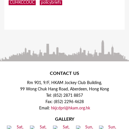
CUHKCCOUC
policybriefs
CONTACT US
Rm 901, 9/F, HKAM Jockey Club Building,
99 Wong Chuk Hang Road, Aberdeen, Hong Kong
Tel: (852) 2871 8857
Fax: (852) 2296 4628
Email:
hkjcdpri@hkam.org.hk
GALLERY