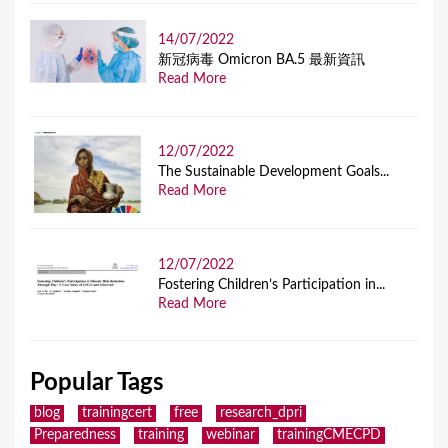
14/07/2022
新冠病毒 Omicron BA.5 最新資訊
Read More
12/07/2022
The Sustainable Development Goals...
Read More
12/07/2022
Fostering Children’s Participation in...
Read More
Popular Tags
blog
trainingcert
free
research_dpri
Preparedness
training
webinar
trainingCMECPD