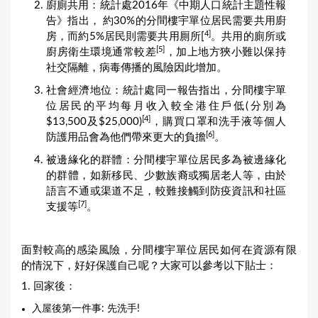
廚廁共用：統計處2016年《中期人口統計主題性報
告》指出， 約30%的分間樓宇單位居民需要共用廚
4]
房，而約5%居民則需要共用厠所[
。共用的廁所或
[5]
廚房衛生環境通常較差
，加上地方狹小難以保持
社交隔離，病毒傳播的風險因此增加。
社會經濟地位：統計處同一報告指出，分間樓宇單
位居民的平均每月收入較全港住戶低(分別為
[4]
$13,500及$25,000)
，購買口罩和洗手液等個人
[6]
防護用品會為他們帶來更大的負擔
。
被邊緣化的群體：分間樓宇單位居民多為被邊緣化
的群體，如新移民、少數族裔或獨居老人等，由於
語言不通或渠道不足，較難接觸到防疫資訊和社區
[7]
支援等
。
面對較高的感染風險，分間樓宇單位居民如何在資源有限
的情況下，好好保護自己呢？大家可以參考以下貼士：
1. 回家後：
入屋後第一件事: 先洗手!