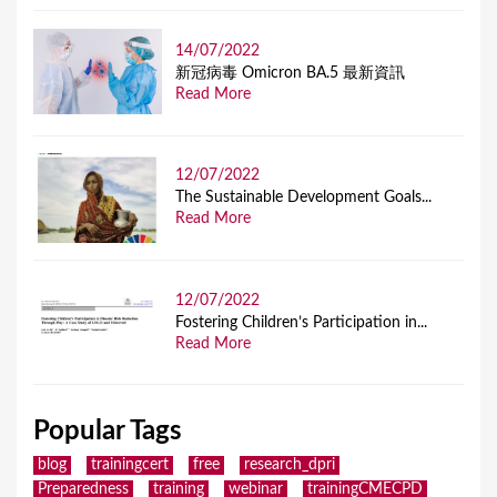
14/07/2022
新冠病毒 Omicron BA.5 最新資訊
Read More
12/07/2022
The Sustainable Development Goals...
Read More
12/07/2022
Fostering Children’s Participation in...
Read More
Popular Tags
blog
trainingcert
free
research_dpri
Preparedness
training
webinar
trainingCMECPD