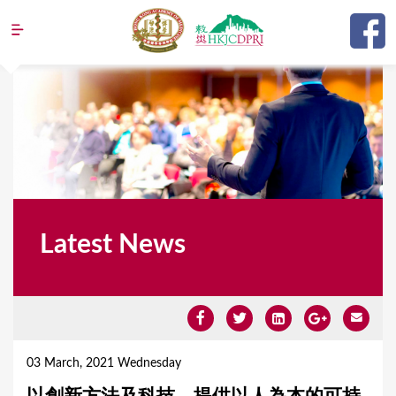
Jump to navigation
Latest News
Y
o
03 March, 2021 Wednesday
u