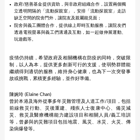
政府/慈善基金提供資助，與非政府組織合作，設置兩個獨
立透明間隔的「流動探親室」，安排「流動探親室」走訪
缺乏空間的院舍門外，讓院友及親屬能見面；
院舍與義工團體合作，提供線上即時互動服務，讓院友們
透過電視螢幕與義工們溝通及互動，如一起做伸展運動、
玩遊戲等。
疫情仍持續，希望政府及相關機構在防疫的同時，突破限
制，以人為本，提供更多創新可行的支援，使弱勢群體能
繼續得到適切的服務，維持身心健康，也為下一次突發事
故或挑戰，累積更多經驗，並作好準備。
陳婉玲 (Elaine Chan)
曾於本港及海外從事多年災難管理及人道工作/項目，包括
前線救災行動、災後重建、殘疾人士復康中心、備災減
災、救災及醫療機構能力建設項目和相關人員/義工培訓
等，曾參與的災難項目包括地震、風災、水災、火災、傳
染病爆發等。