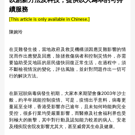
以創新方法及科技，提供以人為本的可持
a
續服務
r
[This article is only available in Chinese.]
e
h
陳婉玲
e
r
在災難發生後，當地政府及救災機構須因應災難影響的情
況而作出應變及回應，除拯救傷病者和控制災情外，亦需
e
要協助受災地區的居民儘快回復正常生活，在過程中，須
不斷檢視情況的變化，評估風險，並針對問題作出一切可
行的解決方法。
在新冠狀病毒病發生初期，大家本來期望會像2003年沙士
般，約半年就能控制疫情。可是，疫情出乎意料，病毒更
蔓延至全球，香港受影響亦已逾年，且未知何時能夠完全
受控，很多行業均受嚴重影響，而醫療及社會福利界也受
到極大的衝擊，其中對行動及認知能力較差的病人、安老
及殘疾院舍院友影響尤其大，甚至威脅其生命及健康。