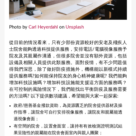
Photo by
Carl Heyerdahl
on
Unsplash
從目前的情況看來，只有少部份資源較好的安老及殘疾人
士院舍能夠透過科技提供服務，安排電話/電腦視像服務予
院友及其親屬作溝通，但很多院舍並沒有額外資源，包括
設備及相關人員提供此類服務。面對疫情，有不少問題值
得我們深思，除了做好防疫措施外，機構能以新模式持續
提供服務嗎?如何能保持院友的身心精神健康呢? 我們能夠
增加科技設施嗎？增加科技設施能支援這方面的服務嗎？
在可控制的風險情況下，我們能找出平衡防疫及服務需要
的方法嗎? 以下提供數項建議，希望能與大家一起探索:
政府/慈善基金撥款資助，為資源匱乏的院舍提供器材及操
作指導，讓院舍可自行安排視像服務，讓院友和親屬能透
過視像會面；
有空間的院舍，設置會面室，讓持有有效檢測證明測試結
果呈陰性的親屬能在院舍會面室內與親人團聚；