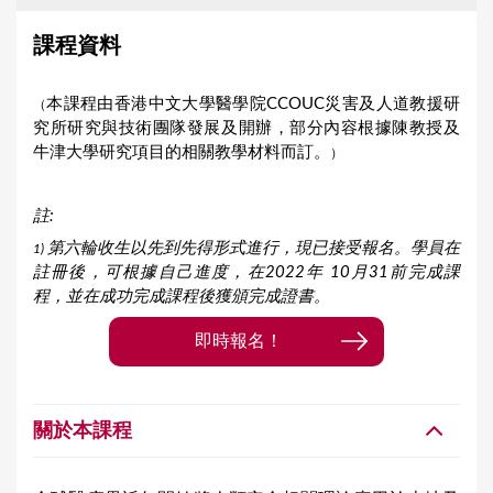
課程資料
本課程由香港中文大學醫學院CCOUC災害及人道教援研
（
究所研究與技術團隊發展及開辦，部分內容根據陳教授及
牛津大學研究項目的相關教學材料而訂。
）
註
:
第六輪收生以先到先得形式進行，現已接受報名。學員在
1)
註冊後，可根據自己進度，在
2022
年 10
月
31
前完成課
程，並在成功完成課程後獲頒完成證書。
即時報名！
關於本課程