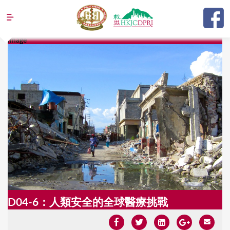
Jump to navigation
Image
Y
o
u
a
r
e
h
e
r
e
D04-6：人類安全的全球醫療挑戰