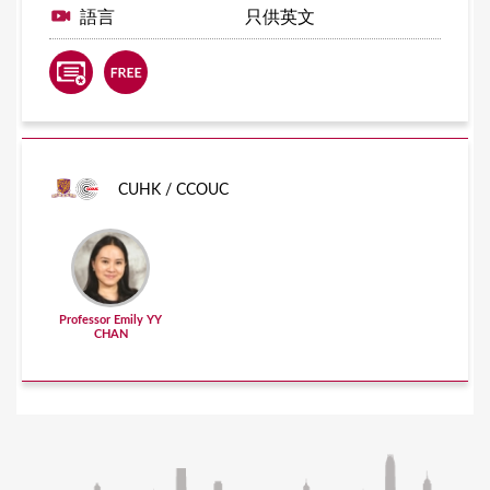
語言
只供英文
CUHK / CCOUC
Professor Emily YY
CHAN