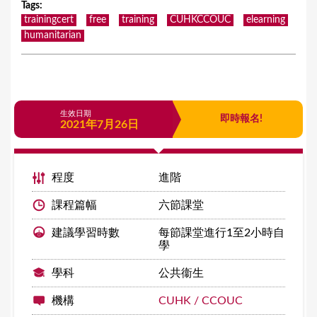
Tags
:
trainingcert
free
training
CUHKCCOUC
elearning
humanitarian
生效日期
即時報名!
2021年7月26日
程度
進階
課程篇幅
六節課堂
建議學習時數
每節課堂進行1至2小時自
學
學科
公共衞生
機構
CUHK / CCOUC