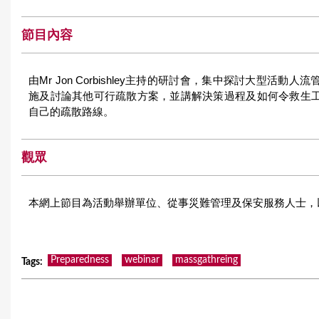
節目內容
由Mr Jon Corbishley主持的研討會，集中探討大型
施及討論其他可行疏散方案，並講解決策過程及如何令救生
自己的疏散路線。
觀眾
本網上節目為活動舉辦單位、從事災難管理及保安服務人士，
Preparedness
webinar
massgathreing
Tags
: