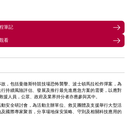
程筆記
觀看
事故，包括曼徹斯特競技場恐怖襲擊、波士頓馬拉松炸彈案，為
進行持續風險評估、發展及推行最先進應急方案的需要，以應對
救援人員，公眾、政府及業界持分者亦應參與其中。
活動安全研討會，為活動主辦單位、救災團體及支援舉行大型活
地及國際專家聚首，分享場地保安策略、守則及相關科技應用的