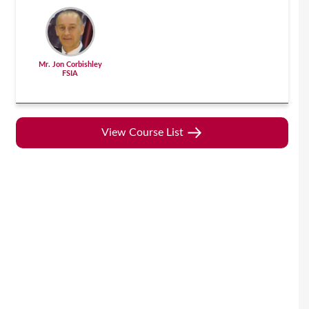
Mr. Jon Corbishley
FSIA
View Course List