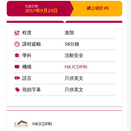
生效日期
網上研討 #8
2017年9月23日
程度
進階
課程篇幅
58分鐘
學科
活動安全
機構
HKJCDPRI
語言
只供英文
視頻字幕
只供英文
HKJCDPRI