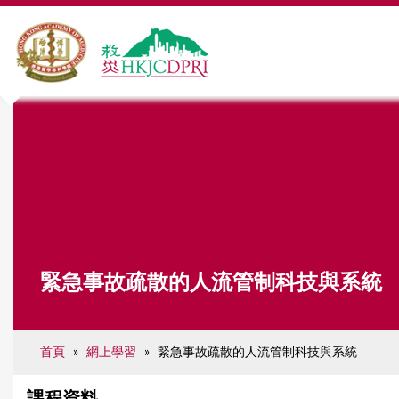
Y
o
u
a
r
緊急事故疏散的人流管制科技與系統
e
h
e
首頁
»
網上學習
»
緊急事故疏散的人流管制科技與系統
r