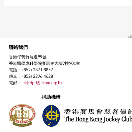
聯絡我們
香港仔黃竹坑道99號
香港醫學專科學院賽馬會大樓9樓901室
電話： (852) 2871 8857
傳真： (852) 2296 4628
電郵：
hkjcdpri@hkam.org.hk
捐助機構