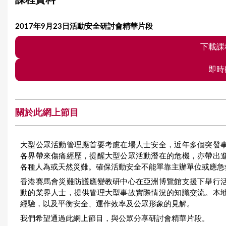
課程資料
e
2017年9月23日活動安全研討會精華片段
下載課
即時
關於此網上節目
大型公眾活動管理應首要考慮在場人士安全，近年多個突發
各界帶來傷痛經歷，提醒大型公眾活動潛在的危機，亦帶出
各種人為或天然災難。確保活動安全不能單靠主辦單位或應急
香港賽馬會災難防護應變教研中心在亞洲博覽館支援下舉行
動的業界人士，提供管理大型事故實際情況的知識交流。本
經驗，以及平衡安全、運作效率及公眾形象的見解。
我們希望通過此網上節目，與公眾分享研討會精華片段。