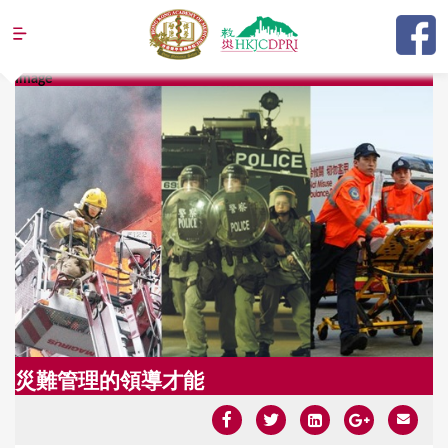
Jump to navigation
Image
Y
o
u
a
r
e
h
e
r
災難管理的領導才能
e