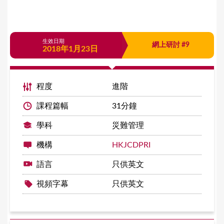
生效日期
網上研討 #9
2018年1月23日
程度
進階
課程篇幅
31分鐘
學科
災難管理
機構
HKJCDPRI
語言
只供英文
視頻字幕
只供英文