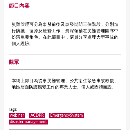
節目內容
災難管理可分為事發前後及事發期間三個階段，分別進
行防護、復原及應變工作，資深領袖在災難管理團隊中
扮演重要角色。在此節目中，講員分享處理大型事故的
個人經驗。
觀眾
本網上節目為從事災難管理、公共衞生緊急事故救援、
地區層面防護應變工作的專業人士、個人或團體而設。
Tags
:
webinar
ACDPR
EmergencySystem
disastermanagement