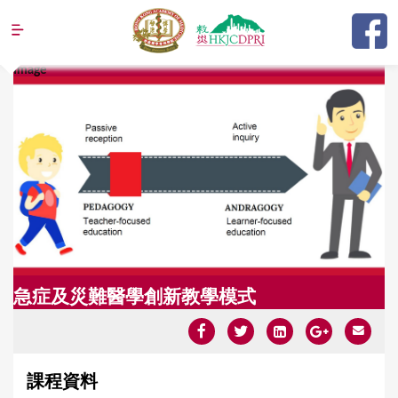
Jump to navigation
Image
Y
o
u
a
r
e
h
e
急症及災難醫學創新教學模式
r
e
課程資料