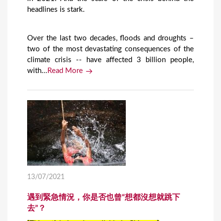
headlines is stark.
Over the last two decades, floods and droughts –
two of the most devastating consequences of the
climate crisis -- have affected 3 billion people,
with...
Read More
13/07/2021
遇到緊急情況，你是否也曾“想都沒想就跳下
去”？