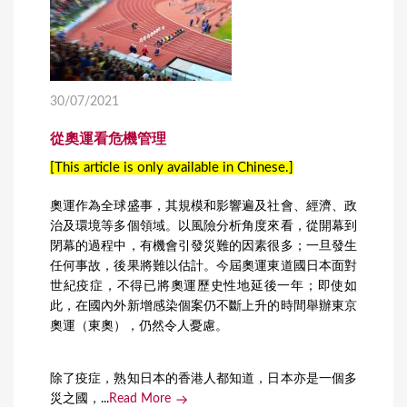
30/07/2021
從奧運看危機管理
[This article is only available in Chinese.]
奧運作為全球盛事，其規模和影響遍及社會、經濟、政
治及環境等多個領域。以風險分析角度來看，從開幕到
閉幕的過程中，有機會引發災難的因素很多；一旦發生
任何事故，後果將難以估計。今屆奧運東道國日本面對
世紀疫症，不得已將奧運歷史性地延後一年；即使如
此，在國內外新增感染個案仍不斷上升的時間舉辦東京
奧運（東奧），仍然令人憂慮。
除了疫症，熟知日本的香港人都知道，日本亦是一個多
災之國，...
Read More