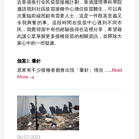
近香港推行全民疫苗接種計劃，香港護理專科學院
邀請我到社區疫苗接種中心擔任疫苗醫生，可以再
次重臨前線照顧有需要人士，這是一件既富意義又
令我興奮的事。這段時間在疫苗中心遇到不同市
民，我覺得當中有些經驗值得在這裡分享，希望藉
此讓公眾掌握更多接種疫苗的相關資訊，並釋除大
家心中的一些疑慮。
個案
1:
暈針
原來有不少接種者都會出現「暈針」情況，...
Read
More
06/07/2021