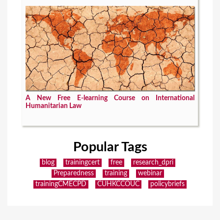
A New Free E-learning Course on International
Humanitarian Law
Popular Tags
blog
trainingcert
free
research_dpri
Preparedness
training
webinar
trainingCMECPD
CUHKCCOUC
policybriefs