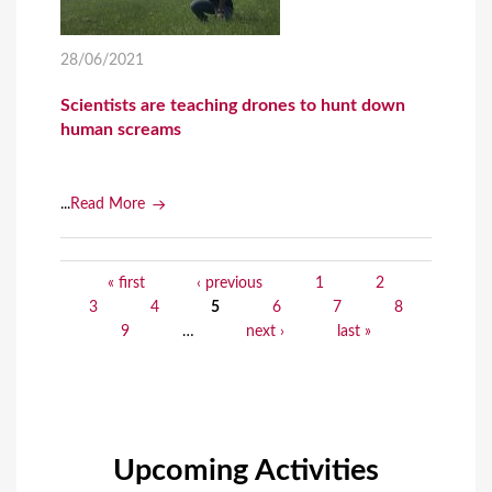
28/06/2021
Scientists are teaching drones to hunt down
human screams
...
Read More
« first
‹ previous
1
2
P
3
4
5
6
7
8
a
9
…
next ›
last »
g
e
s
Upcoming Activities