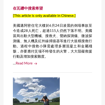
在瓦礫中搜索希望
[This article is only available in Chinese.]
美國邁阿密住宅大樓於6月24日凌晨的倒塌事故至
今造成28人死亡，超過115人仍然下落不明。美國
當局出動大型機械、搜救犬、聲納探測儀、微波探
測儀、無人機及紅外線掃描器等進行大規模搜救行
動。過程中搜救小隊需處理多層混凝土和金屬殘
骸，亦要應付災場不時發生的火警，大大阻礙救援
行動及增加搜索難度。
...
Read More