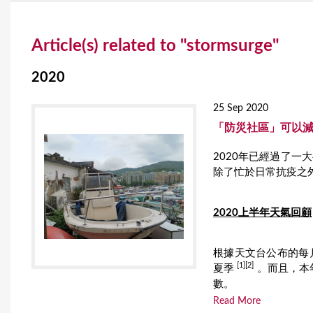
Y
Article(s) related to "stormsurge"
o
u
2020
a
25 Sep 2020
r
「防災社區」可以
e
2020年已經過了
除了忙於日常抗疫之外
h
e
2020上半年天氣回顧
r
e
根據天文台公布的每
[1][2]
夏季
。而且，本
數。
Read More