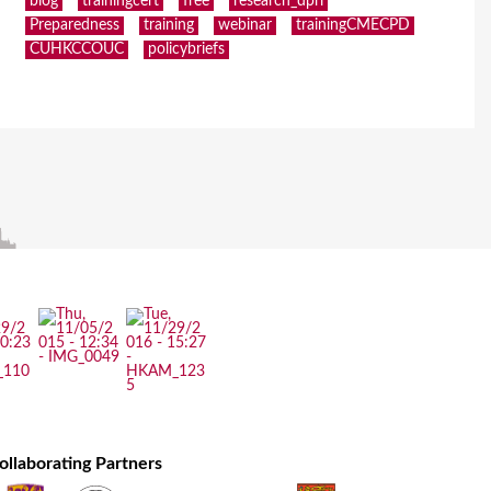
blog
trainingcert
free
research_dpri
Preparedness
training
webinar
trainingCMECPD
CUHKCCOUC
policybriefs
ollaborating Partners