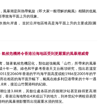
1]，風暴潮是與熱帶氣旋（即大家一般理解的颱風）相關的低氣
而導致海平面上升的現象。
水推向岸邊， 並於沿岸地區堆高是海平面上升的主要成因(圖
) - 氣候危機將令香港沿海地區受到更嚴重的風暴潮威脅
實，隨著氣候危機惡化，類似超強颱風「山竹」所帶來的風暴
成十年一遇。綠色和平參考香港天文台兩項研究，指出若溫室
51至2060年香港的平均海平面高度或較1986至2005年的平
米；而在相若的海平面升幅下，颱風在維多利亞港帶來的十年一遇
.8米，接近山竹襲港時的紀錄。
潮位達3.88米，其餘位處各區的四個潮汐站甚至錄得更高潮
斷，香港沿海地勢在4米或以下的地方，到本世紀中將較容易受
港時的風暴潮影響而出現嚴重水浸的情況。