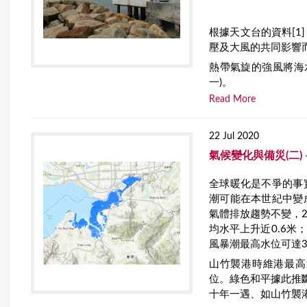
根據天文台的資料[
壓及大風的共同影響
熱帶氣旋的強風將海
一)。
Read More
22 Jul 2020
氣候變化與備災(二
全球暖化是不爭的事
潮可能在本世紀中變
氣體排放趨勢不變，20
均水平上升近0.6
風暴潮最高水位可達3
山竹襲港時維港最高
位。綠色和平據此推
十年一遇、如山竹襲