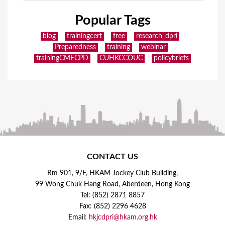
Popular Tags
blog
trainingcert
free
research_dpri
Preparedness
training
webinar
trainingCMECPD
CUHKCCOUC
policybriefs
CONTACT US
Rm 901, 9/F, HKAM Jockey Club Building,
99 Wong Chuk Hang Road, Aberdeen, Hong Kong
Tel: (852) 2871 8857
Fax: (852) 2296 4628
Email:
hkjcdpri@hkam.org.hk