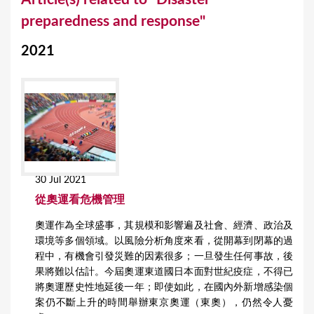
o
preparedness and response"
u
2021
a
r
e
h
e
r
30 Jul 2021
e
從奧運看危機管理
奧運作為全球盛事，其規模和影響遍及社會、經濟、政治及
環境等多個領域。以風險分析角度來看，從開幕到閉幕的過
程中，有機會引發災難的因素很多；一旦發生任何事故，後
果將難以估計。今屆奧運東道國日本面對世紀疫症，不得已
將奧運歷史性地延後一年；即使如此，在國內外新增感染個
案仍不斷上升的時間舉辦東京奧運（東奧），仍然令人憂