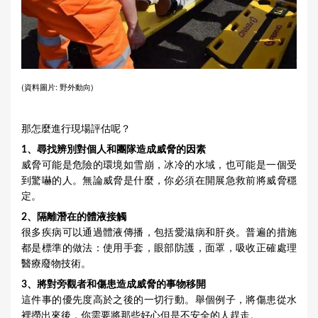
(資料圖片: 野外動向)
那怎麼進行現場評估呢？
1、尋找辨別對個人和團隊造成威脅的因素
威脅可能是危險的環境如雪崩，冰冷的水域，也可能是一個受
到驚嚇的人。無論威脅是什麼，你必須在開展急救前將威脅穩
定。
2、隔離潛在的體液接觸
很多疾病可以通過體液傳播，包括愛滋病和肝炎。普遍的措施
都是標準的做法：使用手套，眼部防護，面罩，吸收正確處理
醫療廢物技術。
3、將對旁觀者和傷患造成威脅的事物移開
這件事的優先度高於之後的一切行動。舉個例子，將傷患從水
裡撈出來後，你需要將那些好心但是不安全的人趕走。