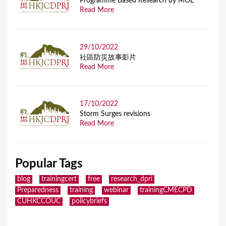
Programme Based Research by MOL
Read More
29/10/2022
社區防災故事影片
Read More
17/10/2022
Storm Surges revisions
Read More
Popular Tags
blog
trainingcert
free
research_dpri
Preparedness
training
webinar
trainingCMECPD
CUHKCCOUC
policybriefs