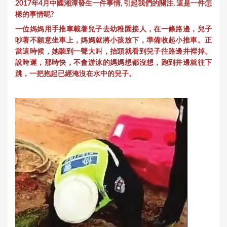
2017年4月中國湘潭發生一件事情, 引起我們的關注, 這是一件怎
樣的事情呢?
一位媽媽用手推車載著兒子去幼稚園接人，在一條路邊，兒子
吵著不願意坐車上，媽媽就將小孩放下，準備收起小推車。正
當這時候，她聽到一聲大叫，抬頭就看到兒子往路邊井裡掉。
說時遲，那時快，不會游泳的媽媽想都沒想，跑到井邊就往下
跳，一把抱起已經淹沒在水中的兒子。