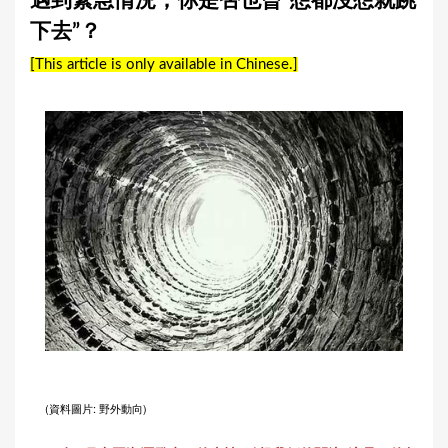
遇到緊急情況，你是否也曾“想都沒想就跳
a
下去”？
r
[This article is only available in Chinese.]
e
h
e
r
e
(資料圖片: 野外動向)