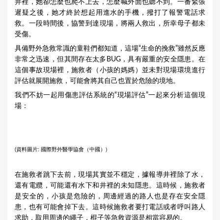
井裡，她卻怎麼也爬不上去，怎麼喊外面也聽不到。一番緊張
遲疑之後，她才終於想起用進水的手機，撥打了報警電話求
救。一段時間後，協警到達現場，將兩人救出，所幸母子都未
受傷。
具備野外急救常識的童鞋們都知道，這場“生命的挽救”雖然反應
非常之迅速，但其間存在太多BUG，具有嚴重的安全隱患。在
這個事故現場裡，施救者（小孩的媽媽）並未對現場環境進行
評估就展開施救，可能會將其自己也置於危險的境地。
我們不妨一起用傷患評估系統的“現場評估”一起來分析這個現
場：
國際野外醫學協會（中國）)
(資料圖片:
在施救者跳下去前，現場其實並不穩定，據報導井裡除了水，
還有電纜，可能還有水下和井裡的未知隱患。這時候，施救者
是安全的，小孩是危險的，周邊經過的路人也是存在安全隱
患，也有可能會掉下去。這時候施救者要打電話或者呼叫路人
求助，取用周邊的繩子，棍子等急救資源是相當容易的。