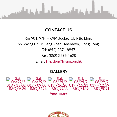
s
CONTACT US
Rm 901, 9/F, HKAM Jockey Club Building,
99 Wong Chuk Hang Road, Aberdeen, Hong Kong
Tel: (852) 2871 8857
Fax: (852) 2296 4628
Email:
hkjcdpri@hkam.org.hk
GALLERY
View more