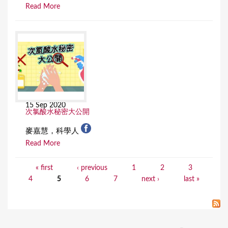
Read More
15 Sep 2020
次氯酸水秘密大公開
麥嘉慧，科學人
Read More
« first
‹ previous
1
2
3
P
4
5
6
7
next ›
last »
a
g
e