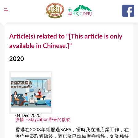
Jump to navigation
Y
Article(s) related to "[This article is only
o
available in Chinese.]"
u
2020
a
r
e
h
e
r
04 Dec 2020
e
疫情下Staycation帶來的啟發
香港在2003年經歷過SARS，當時我在酒店業工作，在
疫症中汲取經驗後，酒店業已準備應變措施，如業務持