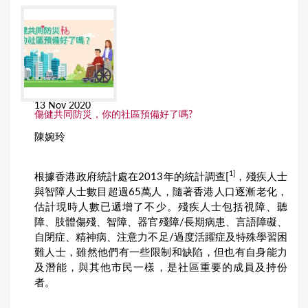
13 Nov 2020
傷健共同防災，你的社區預備好了嗎?
陳婉玲
1]
根據香港政府統計處在2013年的統計調查[
，殘疾人士
與智障人士數目超過65萬人，隨著香港人口逐漸老化，
估計現時人數已遞增了不少。殘疾人士包括視障、聽
障、肢體傷殘、智障、器官殘障/長期病患、言語障礙、
自閉症、精神病、注意力不足/過度活躍症及特殊學習困
難人士，雖然他們有一些限制和缺陷，但也有自身能力
及潛能，與其他市民一樣，是社區重要的成員及持份
者。