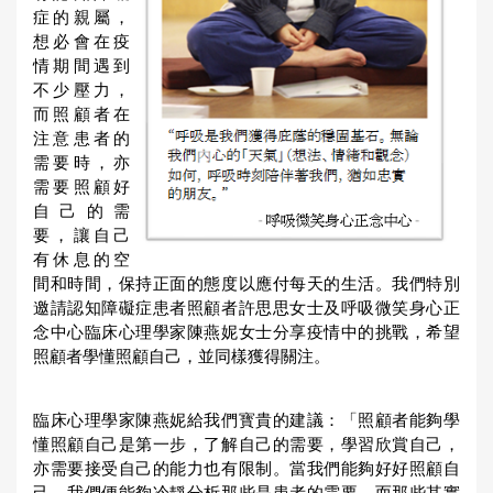
症的親屬，
想必會在疫
情期間遇到
不少壓力，
而照顧者在
注意患者的
需要時，亦
需要照顧好
自己的需
要，讓自己
有休息的空
間和時間，保持正面的態度以應付每天的生活。我們特別
邀請認知障礙症患者照顧者許思思女士及呼吸微笑身心正
念中心臨床心理學家陳燕妮女士分享疫情中的挑戰，希望
照顧者學懂照顧自己，並同樣獲得關注。
臨床心理學家陳燕妮給我們寳貴的建議：「照顧者能夠學
懂照顧自己是第一步，了解自己的需要，學習欣賞自己，
亦需要接受自己的能力也有限制。當我們能夠好好照顧自