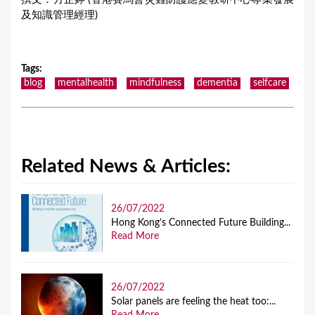
及知識管理經理)
Tags
:
blog
mentalhealth
mindfulness
dementia
selfcare
Related News & Articles:
26/07/2022
Hong Kong’s Connected Future Building...
Read More
26/07/2022
Solar panels are feeling the heat too:...