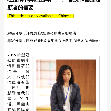
在疫情中與社區同行 (一) – 認知障礙症照
a
顧者的需要
r
[This article is only available in Chinese.]
e
h
e
經驗分享：許思思 (認知障礙症患者照顧者)
r
專家分享：陳燕妮 (呼吸微笑身心正念中心臨床心理學家)
e
2019新型冠
狀病毒病疫
情影響著我
們每一個
人，即使我
們並沒有染
上疫症，也
影響著我們
每天的生
活。照顧患
有認知障礙