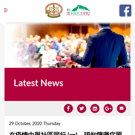
Jump to navigation
Latest News
Y
o
29 October, 2020 Thursday
u