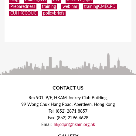
Preparedness
training
webinar
trainingCMECPD
CUHKCCOUC
policybriefs
CONTACT US
Rm 901, 9/F, HKAM Jockey Club Building,
99 Wong Chuk Hang Road, Aberdeen, Hong Kong
Tel: (852) 2871 8857
Fax: (852) 2296 4628
Email:
hkjcdpri@hkam.org.hk