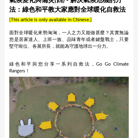
氣候變化與備災(四) - 解決氣候危機的方
a
法：綠色和平教大家應對全球暖化自救法
r
[This article is only available in Chinese.]
e
h
面對全球暖化來勢洶洶，一人之力又能做甚麼？其實無論
您是居家達人、上班一族、品味青年或者鍵盤戰士，只要
e
堅守崗位、各展所長，就能為守護地球出一分力。
r
e
綠色和平與您分享一系列自救法，Go Go Climate
Rangers！