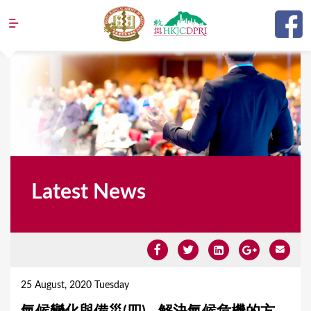
Jump to navigation
Latest News
Y
o
25 August, 2020 Tuesday
u