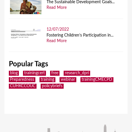
The Sustainable Development Goals...
Read More
12/07/2022
Fostering Children’s Participation in...
Read More
Popular Tags
blog
trainingcert
free
research_dpri
Preparedness
training
webinar
trainingCMECPD
CUHKCCOUC
policybriefs