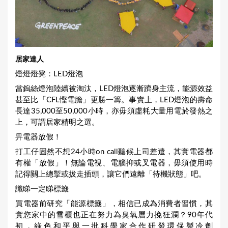
居家達人
燈燈燈凳：LED燈泡
當鎢絲燈泡陸續被淘汰，LED燈泡逐漸躋身主流，能源效益
甚至比「CFL慳電膽」更勝一籌。事實上，LED燈泡的壽命
長達35,000至50,000小時，亦毋須虛耗大量用電於發熱之
上，可謂居家精明之選。
畀電器放假！
打工仔固然不想24小時on call聽候上司差遣，其實電器都
有權「放假」！無論電視、電腦抑或叉電器，毋須使用時
記得關上總掣或拔走插頭，讓它們遠離「待機狀態」吧。
識睇一定睇標籤
買電器前研究「能源標籤」，相信已成為消費者習慣，其
實您家中的雪櫃也正在努力為臭氧層力挽狂瀾？90年代
初，綠色和平與一批科學家合作研發環保製冷劑