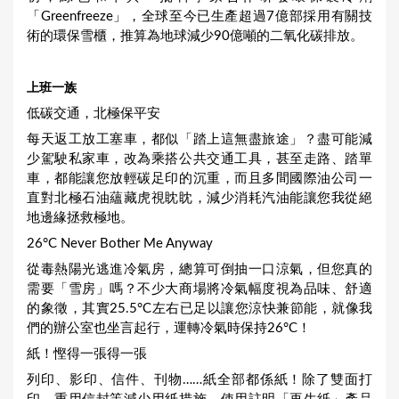
「Greenfreeze」，全球至今已生產超過7億部採用有關技
術的環保雪櫃，推算為地球減少90億噸的二氧化碳排放。
上班一族
低碳交通，北極保平安
每天返工放工塞車，都似「踏上這無盡旅途」？盡可能減
少駕駛私家車，改為乘搭公共交通工具，甚至走路、踏單
車，都能讓您放輕碳足印的沉重，而且多間國際油公司一
直對北極石油蘊藏虎視眈眈，減少消耗汽油能讓您我從絕
地邊緣拯救極地。
26°C Never Bother Me Anyway
從毒熱陽光逃進冷氣房，總算可倒抽一口涼氣，但您真的
需要「雪房」嗎？不少大商場將冷氣幅度視為品味、舒適
的象徵，其實25.5°C左右已足以讓您涼快兼節能，就像我
們的辦公室也坐言起行，運轉冷氣時保持26°C！
紙！慳得一張得一張
列印、影印、信件、刊物……紙全部都係紙！除了雙面打