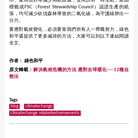
印、重用信封等減少用紙措施，使用註明「再生紙」產品
標籤或FSC（Forest Stewardship Council）認證生產的紙
張，均可減少砍伐森林導致的二氧化碳，為守護綠肺出一
分力。
要應對氣候變化，必須要靠我們所有人一齊嘅努力，綠色
和平還提供了更多減排的方法，大家可以到以下連結閱讀
全文。
作者： 綠色和平
原文轉載：
解決氣候危機的方法 應對全球暖化──
12
種自
救法
Tags
:
blog
climatechange
climatechange relatedextremeevents