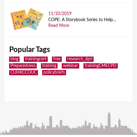
11/10/2019
COPE: A Storybook Series to Help...
Read More
Popular Tags
blog
trainingcert
free
research_dpri
Preparedness
training
webinar
trainingCMECPD
CUHKCCOUC
policybriefs