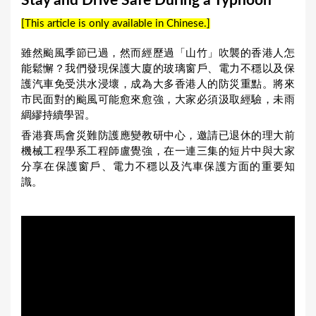
Stay and Drive Safe During a Typhoon
a
[This article is only available in Chinese.]
r
e
雖然颱風季節已過，然而經歷過「山竹」吹襲的香港人怎
能鬆懈？我們發現保護大廈的玻璃窗戶、電力不穩以及保
h
護汽車免受洪水浸壞，成為大多香港人的防災重點。將來
e
市民面對的颱風可能愈來愈強，大家必須汲取經驗，未雨
r
綢繆持續學習。
香港賽馬會災難防護應變教研中心，邀請已退休的理大前
e
機械工程學系工程師盧覺強，在一連三集的短片中與大家
分享在保護窗戶、電力不穩以及汽車保護方面的重要知
識。