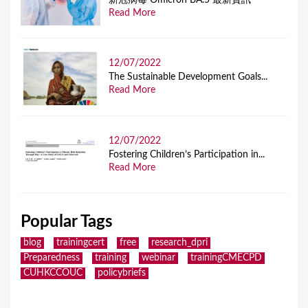
Read More
12/07/2022
The Sustainable Development Goals...
Read More
12/07/2022
Fostering Children’s Participation in...
Read More
Popular Tags
blog
trainingcert
free
research_dpri
Preparedness
training
webinar
trainingCMECPD
CUHKCCOUC
policybriefs