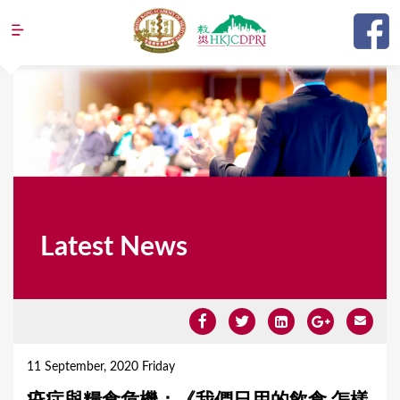
Jump to navigation
Latest News
Y
o
11 September, 2020 Friday
u