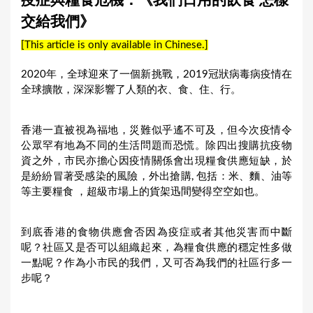
疫症與糧食危機：《我們日用的飲食 怎樣
a
交給我們》
r
[This article is only available in Chinese.]
e
h
2020年，全球迎來了一個新挑戰，2019冠狀病毒病疫情在
全球擴散，深深影響了人類的衣、食、住、行。
e
r
香港一直被視為福地，災難似乎遙不可及，但今次疫情令
e
公眾罕有地為不同的生活問題而恐慌。除四出搜購抗疫物
資之外，市民亦擔心因疫情關係會出現糧食供應短缺，於
是紛紛冒著受感染的風險，外出搶購, 包括：米、麵、油等
等主要糧食 ，超級市場上的貨架迅間變得空空如也。
到底香港的食物供應會否因為疫症或者其他災害而中斷
呢？社區又是否可以組織起來，為糧食供應的穩定性多做
一點呢？作為小市民的我們，又可否為我們的社區行多一
步呢？