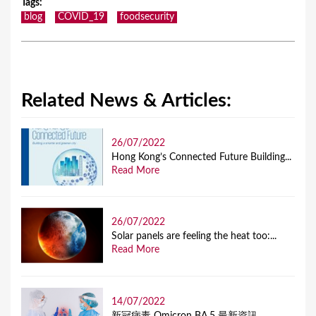
Tags
:
blog
COVID_19
foodsecurity
Related News & Articles:
26/07/2022
Hong Kong’s Connected Future Building...
Read More
26/07/2022
Solar panels are feeling the heat too:...
Read More
14/07/2022
新冠病毒 Omicron BA.5 最新資訊