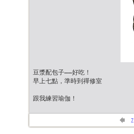
豆漿配包子——好吃！
早上七點，準時到禪修室
跟我練習瑜伽！
7