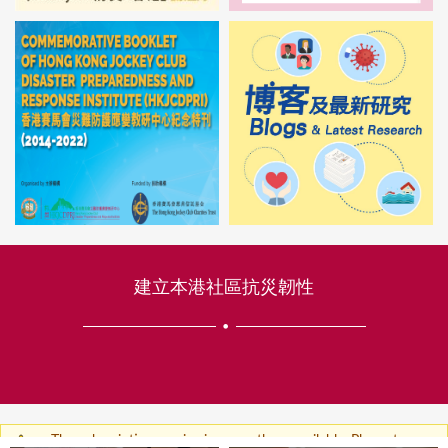
建立本港社區抗災韌性
The subscription service is currently unavailable. Please try
W