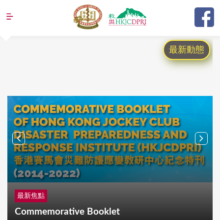
Jump to navigation
最新動態
最新焦點
Commemorative Booklet