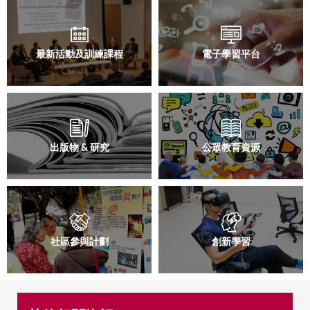
again later.
a
r
n
i
最新活動及訓練課程
電子學習平台
n
g
m
e
s
s
出版物 & 研究
公眾教育資源
a
g
e
社區參與計劃
創新學習